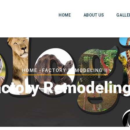
Main
Navigation
HOME
ABOUT US
GALLE
Breadcrumb
HOME
-
FACTORY REMODELING II
ctory Remodeling